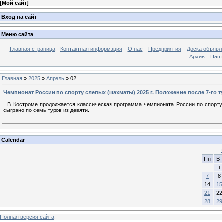
[
Мой сайт
]
Вход на сайт
Меню сайта
Главная страница
Контактная информация
О нас
Предприятия
Доска объявл
Архив
Наш
Главная
»
2025
»
Апрель
»
02
Чемпионат России по спорту слепых (шахматы) 2025 г. Положение после 7-го т
В Костроме продолжается классическая программа чемпионата России по спорту 
сыграно по семь туров из девяти.
Calendar
Пн
Вт
1
7
8
14
15
21
22
28
29
Полная версия сайта