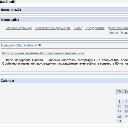
[
Мой сайт
]
Вход на сайт
Меню сайта
Главная страница
Контактная информация
О нас
Предприятия
Доска объявл
Архив
Наш
Главная
»
2025
»
Март
»
26
Литературная гостиная «Портрет моего поколения»
Вера Фёдоровна Панова — классик советской литературы. Её творчество, прони
Особенно значимы её произведения, посвящённые теме войны, в контексте 80-лети
Calendar
Пн
Вт
3
4
10
11
17
18
24
25
31