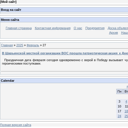
[
Мой сайт
]
Вход на сайт
Меню сайта
Главная страница
Контактная информация
О нас
Предприятия
Доска объявл
Архив
Наш
Главная
»
2025
»
Февраль
»
27
В Шарьинской местной организации ВОС прошла патриотическая акция к Дню
Праздничная дата февраля сегодня одновременно с верой в Победу вызывает чув
героическими поступками.
Calendar
Пн
Вт
3
4
10
11
17
18
24
25
Полная версия сайта