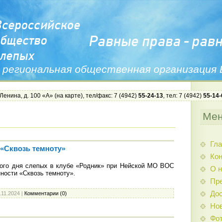
 региональная общественная организация
 Ленина, д. 100 «А» (
на карте
), тел/факс: 7 (4942)
55-24-13
, тел: 7 (4942)
55-14-
Ме
Гла
 «Сквозь темноту»
Ко
го дня слепых в клубе «Родник» при Нейской МО ВОС
О н
ности «Сквозь темноту».
Пр
Дос
.11.2024
|
Комментарии (0)
Нов
Фо