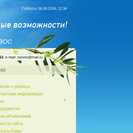
Суббота, 08.08.2026, 11:34
 ВОС
62
, e-mail: roovos@mail.ru
ню
вная страница
нтактная информация
ас
едприятия
ка объявлений
ости сайта
тоальбомы