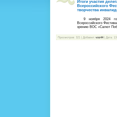
Итоги участия деле
Всероссийского Фес
творчества инвалид
9 ноября 2024 года
Всероссийского Фестива
зрению ВОС «Салют Побе
Просмотров:
321
|
Добавил:
vos44
|
Дата:
13