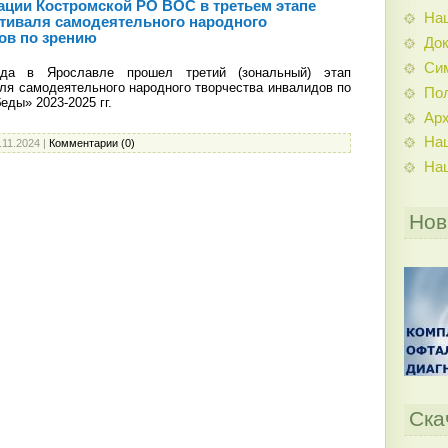
гации Костромской РО ВОС в третьем этапе
На
тиваля самодеятельного народного
ов по зрению
До
Си
 в Ярославле прошел третий (зональный) этап
ля самодеятельного народного творчества инвалидов по
По
ды» 2023-2025 гг.
Ар
На
.11.2024
|
Комментарии (0)
На
Нов
Ска