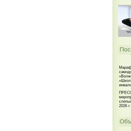
Пос
Мараф
самодо
«Волжс
«Школ
инвал
ПРЕСС
меропр
слепы
2026 г.
Объ