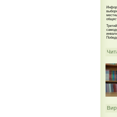
Инфор
выбор
местны
общест
Третий
самоде
инвал
Побед
Чит
Вир