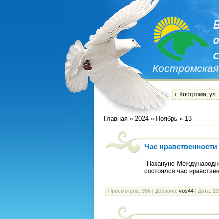
Костромская
г. Кострома, ул.
Главная
»
2024
»
Ноябрь
»
13
Час нравственности
Накануне Международно
состоялся час нравствен
Просмотров:
356
|
Добавил:
vos44
|
Дата:
13