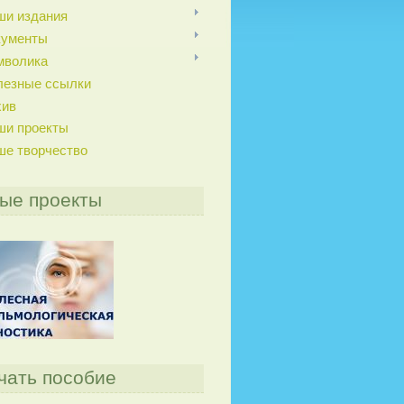
ши издания
кументы
мволика
лезные ссылки
хив
ши проекты
ше творчество
ые проекты
чать пособие