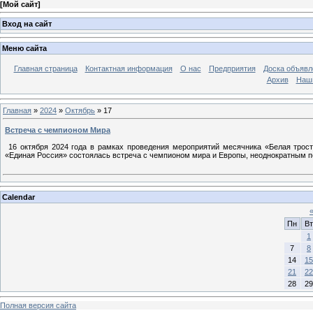
[
Мой сайт
]
Вход на сайт
Меню сайта
Главная страница
Контактная информация
О нас
Предприятия
Доска объявл
Архив
Наш
Главная
»
2024
»
Октябрь
»
17
Встреча с чемпионом Мира
16 октября 2024 года в рамках проведения мероприятий месячника «Белая трост
«Единая Россия» состоялась встреча с чемпионом мира и Европы, неоднократным 
Calendar
Пн
Вт
1
7
8
14
15
21
22
28
29
Полная версия сайта