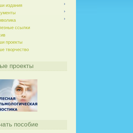
ши издания
кументы
мволика
лезные ссылки
хив
ши проекты
ше творчество
ые проекты
чать пособие