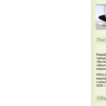
Пос
Мараф
самодо
«Волжс
«Школ
инвал
ПРЕСС
меропр
слепы
2026 г.
Объ