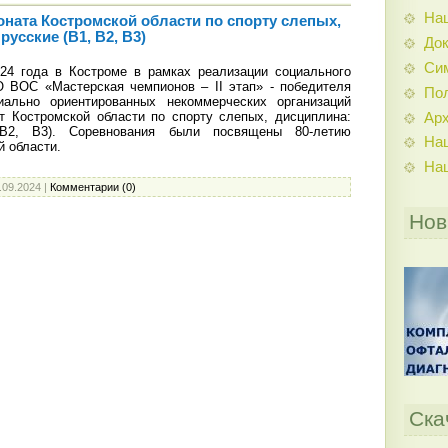
На
ата Костромской области по спорту слепых,
усские (В1, В2, В3)
До
Си
24 года в Костроме в рамках реализации социального
О ВОС «Мастерская чемпионов – II этап» - победителя
По
иально ориентированных некоммерческих организаций
т Костромской области по спорту слепых, дисциплина:
Ар
В2, В3). Соревнования были посвящены 80-летию
На
й области.
На
.09.2024
|
Комментарии (0)
Нов
Ска