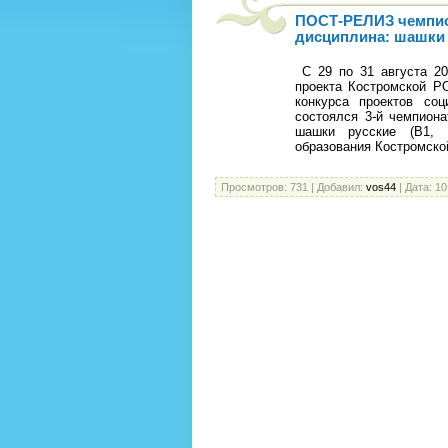
ПОСТ-РЕЛИЗ чемпион
дисциплина: шашки р
С 29 по 31 августа 20
проекта Костромской Р
конкурса проектов соц
состоялся 3-й чемпиона
шашки русские (В1, 
образования Костромско
Просмотров:
731
|
Добавил:
vos44
|
Дата:
10