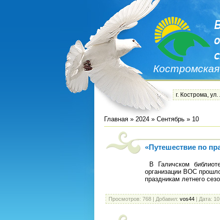
Костромская
г. Кострома, ул.
Главная
»
2024
»
Сентябрь
»
10
«Путешествие по п
В Галичском библиоте
организации ВОС прошл
праздникам летнего сезо
Просмотров:
768
|
Добавил:
vos44
|
Дата:
10