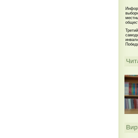
Инфор
выбор
местны
общест
Третий
самоде
инвал
Побед
Чит
Вир