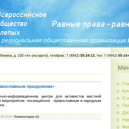
 региональная общественная организация
 Ленина, д. 100 «А» (
на карте
), тел/факс: 7 (4942)
55-24-13
, тел: 7 (4942)
55-14-
Ме
Гла
равославным праздникам»
Ко
чно-информационном центре для активистов местной
О н
о мероприятие, посвящённое православным и народным
на.
Пр
Дос
.09.2024
|
Комментарии (0)
Нов
Фо