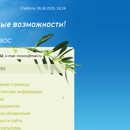
Суббота, 08.08.2026, 18:24
 ВОС
62
, e-mail: roovos@mail.ru
ню
вная страница
нтактная информация
ас
едприятия
ка объявлений
ости сайта
тоальбомы