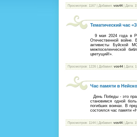
Просмотров:
1167
|
Добавил:
vos44
|
Дата:
1
Тематический час «
9 мая 2024 года в Ро
Отечественной войне.
активисты Буйской М
межпоселенческой библ
цветущий!».
Просмотров:
1226
|
Добавил:
vos44
|
Дата:
1
Час памяти в Нейск
День Победы - это праз
становимся одной бол
погибших воинах. В пр
состоялся час памяти «
Просмотров:
1144
|
Добавил:
vos44
|
Дата:
1