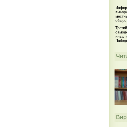
Инфор
выбор
местны
общест
Третий
самоде
инвал
Побед
Чит
Вир