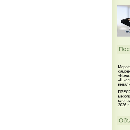
Пос
Мараф
самодо
«Волжс
«Школ
инвал
ПРЕСС
меропр
слепы
2026 г.
Объ