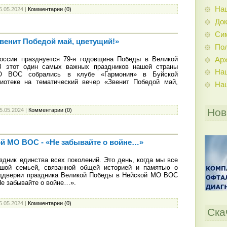
На
5.05.2024
|
Комментарии (0)
До
Си
Звенит Победой май, цветущий!»
По
ссии празднуется 79-я годовщина Победы в Великой
Ар
 В этот один самых важных праздников нашей страны
На
О ВОС собрались в клубе «Гармония» в Буйской
иотеке на тематический вечер «Звенит Победой май,
На
Нов
5.05.2024
|
Комментарии (0)
ой МО ВОС - «Не забывайте о войне…»
дник единства всех поколений. Это день, когда мы все
ьшой семьей, связанной общей историей и памятью о
еддверии праздника Великой Победы в Нейской МО ВОС
Не забывайте о войне…».
5.05.2024
|
Комментарии (0)
Ска