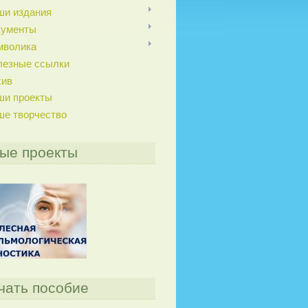
ши издания
кументы
мволика
лезные ссылки
хив
ши проекты
ше творчество
ые проекты
чать пособие