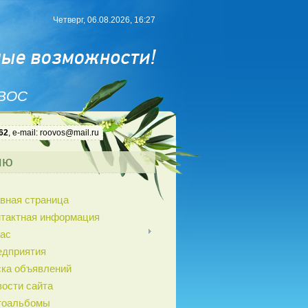
Четверг, 06.08.2026, 16:27
 ВОС
62
, e-mail: roovos@mail.ru
ню
вная страница
нтактная информация
ас
едприятия
ка объявлений
ости сайта
тоальбомы