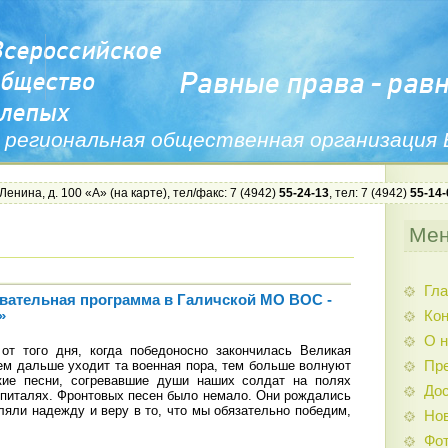
 региональная общественная организация
 Ленина, д. 100 «А» (
на карте
), тел/факс: 7 (4942)
55-24-13
, тел: 7 (4942)
55-14-
Ме
Гла
вательная программа в Галичской МО ВОС -
Ко
»
О н
т того дня, когда победоносно закончилась Великая
ем дальше уходит та военная пора, тем больше волнуют
Пр
кие песни, согревавшие души наших солдат на полях
Дос
оспиталях. Фронтовых песен было немало. Они рождались
ляли надежду и веру в то, что мы обязательно победим,
Нов
Фо