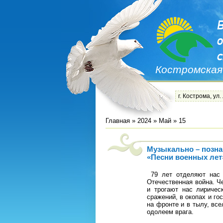
Костромская
г. Кострома, ул.
Главная
»
2024
»
Май
»
15
Музыкально – позна
«Песни военных лет
79 лет отделяют нас о
Отечественная война. Ч
и трогают нас лиричес
сражений, в окопах и г
на фронте и в тылу, все
одолеем врага.