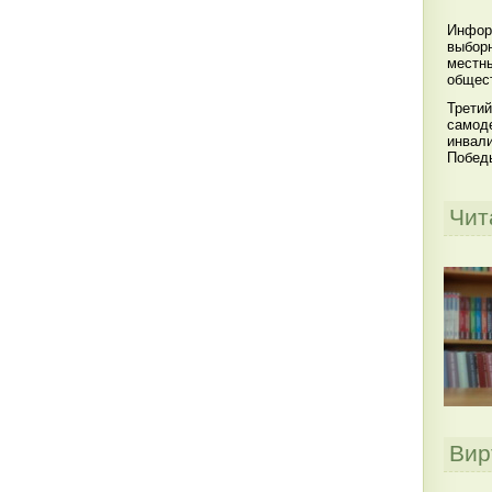
Инфор
выбор
местны
общест
Третий
самоде
инвал
Побед
Чит
Вир