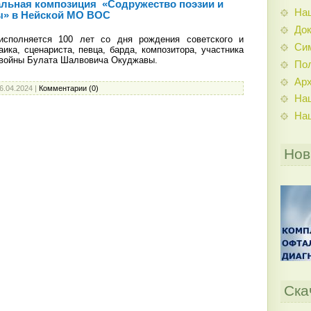
льная композиция «Содружество поэзии и
На
ы» в Нейской МО ВОС
До
олняется 100 лет со дня рождения советского и
Си
аика, сценариста, певца, барда, композитора, участника
 войны Булата Шалвовича Окуджавы.
По
Ар
6.04.2024
|
Комментарии (0)
На
На
Нов
Ска