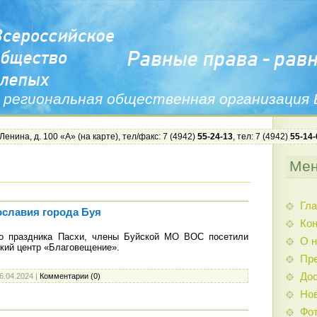
 региональная общественная организация
 Ленина, д. 100 «А» (
на карте
), тел/факс: 7 (4942)
55-24-13
, тел: 7 (4942)
55-14-
Ме
Гла
славия города Буя
Ко
о праздника Пасхи, члены Буйской МО ВОС посетили
О н
ский центр «Благовещение».
Пр
Дос
6.04.2024
|
Комментарии (0)
Нов
Фо