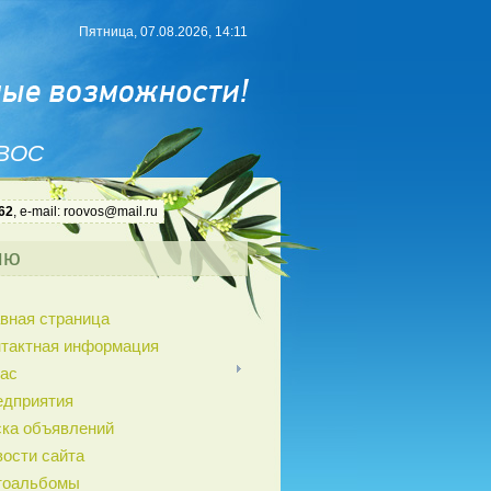
Пятница, 07.08.2026, 14:11
 ВОС
62
, e-mail: roovos@mail.ru
ню
вная страница
нтактная информация
ас
едприятия
ка объявлений
ости сайта
тоальбомы