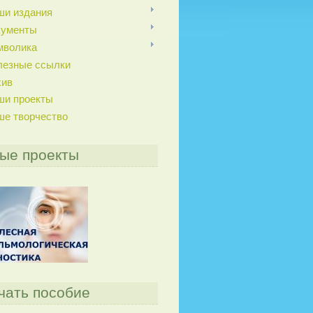
ши издания
кументы
мволика
лезные ссылки
хив
ши проекты
ше творчество
ые проекты
чать пособие