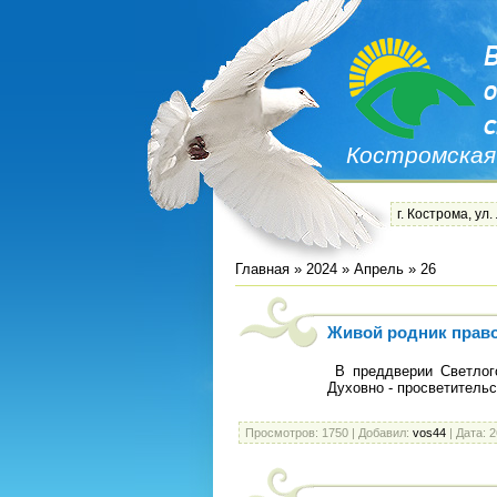
Костромская
г. Кострома, ул.
Главная
»
2024
»
Апрель
»
26
Живой родник право
В преддверии Светлог
Духовно - просветитель
Просмотров:
1750
|
Добавил:
vos44
|
Дата:
2