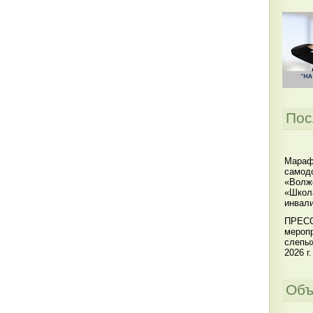
Пос
Мараф
самодо
«Волжс
«Школ
инвал
ПРЕСС
меропр
слепы
2026 г.
Объ