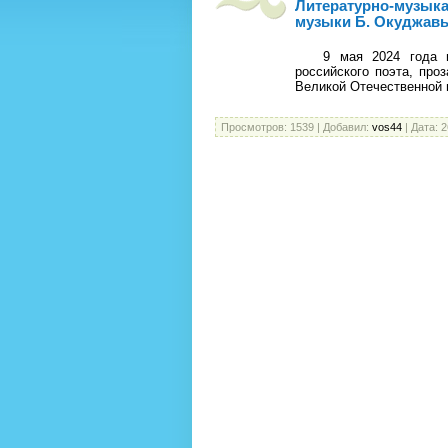
Литературно-музыка
музыки Б. Окуджав
9 мая 2024 года исп
российского поэта, проз
Великой Отечественной
Просмотров:
1539
|
Добавил:
vos44
|
Дата:
2