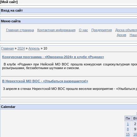
[
Мой сайт
]
Вход на сайт
Меню сайта
Главная страница
Контактная информация
О нас
Предприятия
Доска объявл
Архив
Наш
Главная
»
2024
»
Апрель
»
10
Конкурсная программа - «Юморина-2024» в клубе «Родник»
В клубе «Родник» при Нейской МО ВОС прошла конкурсная социокультурная прог
розыгрышами, беззаботными шутками и смехом.
В Нерехтской МО ВОС - «Улыбаться разрешается!»
3 апреля в стенах Нерехтской МО ВОС прошло веселое мероприятие - «Улыбаться 
Calendar
Пн
Вт
1
2
8
9
15
16