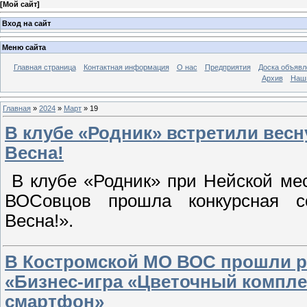
[
Мой сайт
]
Вход на сайт
Меню сайта
Главная страница
Контактная информация
О нас
Предприятия
Доска объявл
Архив
Наш
Главная
»
2024
»
Март
»
19
В клубе «Родник» встретили вес
Весна!
В клубе «Родник» при Нейской ме
ВОСовцов прошла конкурсная со
Весна!».
В Костромской МО ВОС прошли р
«Бизнес-игра «Цветочный компле
смартфон»