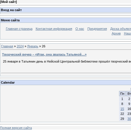
[
Мой сайт
]
Вход на сайт
Меню сайта
Главная страница
Контактная информация
О нас
Предприятия
Доска объявл
Архив
Наш
Главная
»
2024
»
Январь
»
26
Творческий вечер – «Итак, она звалась Татьяной…»
25 января в Татьянин день в Нейской Центральной библиотеке прошёл творческий 
Calendar
Пн
Вт
1
2
8
9
15
16
22
23
29
30
Полная версия сайта