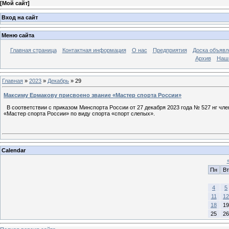
[
Мой сайт
]
Вход на сайт
Меню сайта
Главная страница
Контактная информация
О нас
Предприятия
Доска объявл
Архив
Наш
Главная
»
2023
»
Декабрь
»
29
Максиму Ермакову присвоено звание «Мастер спорта России»
В соответствии с приказом Минспорта России от 27 декабря 2023 года № 527 нг чл
«Мастер спорта России» по виду спорта «спорт слепых».
Calendar
Пн
Вт
4
5
11
12
18
19
25
26