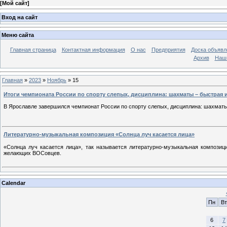
[
Мой сайт
]
Вход на сайт
Меню сайта
Главная страница
Контактная информация
О нас
Предприятия
Доска объявл
Архив
Наш
Главная
»
2023
»
Ноябрь
»
15
Итоги чемпионата России по спорту слепых, дисциплина: шахматы – быстрая и
В Ярославле завершился чемпионат России по спорту слепых, дисциплина: шахматы 
Литературно-музыкальная композиция «Солнца луч касается лица»
«Солнца луч касается лица», так называется литературно-музыкальная композ
желающих ВОСовцев.
Calendar
Пн
Вт
6
7