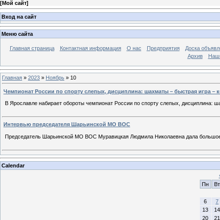
[
Мой сайт
]
Вход на сайт
Меню сайта
Главная страница
Контактная информация
О нас
Предприятия
Доска объявл
Архив
Наш
Главная
»
2023
»
Ноябрь
»
10
Чемпионат России по спорту слепых, дисциплина: шахматы – быстрая игра – к
В Ярославле набирает обороты чемпионат России по спорту слепых, дисциплина: шах
Интервью председателя Шарьинской МО ВОС
Председатель Шарьинской МО ВОС Муравицкая Людмила Николаевна дала большое и
Calendar
Пн
Вт
6
7
13
14
20
21