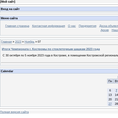
[
Мой сайт
]
Вход на сайт
Меню сайта
Главная страница
Контактная информация
О нас
Предприятия
Доска объявл
Архив
Наш
Главная
»
2023
»
Ноябрь
»
07
Итоги Чемпионата г. Костромы по стоклеточным шашкам 2023 года
С 30 октября по 5 ноября 2023 года в Костроме, в помещении Костромской регион
Calendar
Пн
Вт
6
7
13
14
20
21
27
28
Полная версия сайта