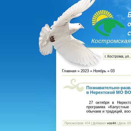
Костромская
г. Кострома, ул.
Главная
»
2023
»
Ноябрь
»
03
Познавательно-разв
в Нерехтской МО В
27 октября в Нерехтс
программа «Капустные 
обычаев и традиций, во
Просмотров:
474
|
Добавил:
vos44
|
Дата:
03