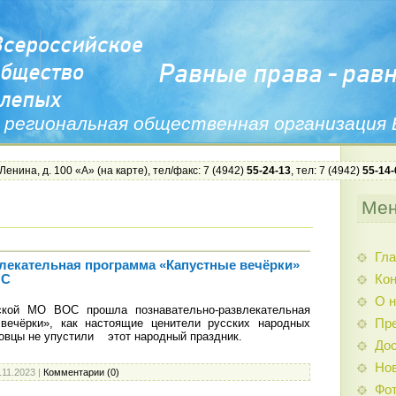
 региональная общественная организация
 Ленина, д. 100 «А» (
на карте
), тел/факс: 7 (4942)
55-24-13
, тел: 7 (4942)
55-14-
Ме
Гла
лекательная программа «Капустные вечёрки»
Ко
ОС
О н
кой МО ВОС прошла познавательно-развлекательная
вечёрки», как настоящие ценители русских народных
Пр
совцы не упустили этот народный праздник.
Дос
Нов
.11.2023
|
Комментарии (0)
Фо