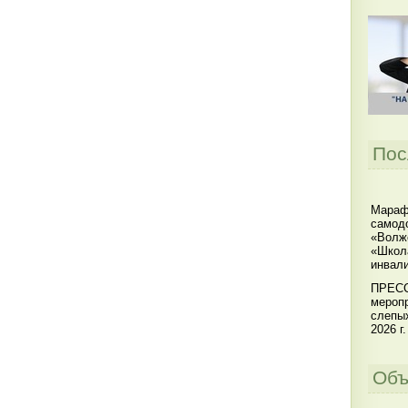
Пос
Мараф
самодо
«Волжс
«Школ
инвал
ПРЕСС
меропр
слепы
2026 г.
Объ