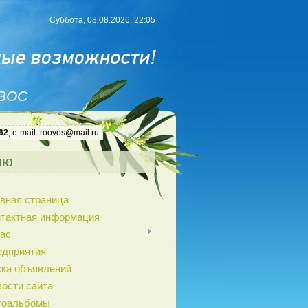
Суббота, 08.08.2026, 22:05
 ВОС
62
, e-mail: roovos@mail.ru
ню
вная страница
нтактная информация
ас
едприятия
ка объявлений
ости сайта
тоальбомы