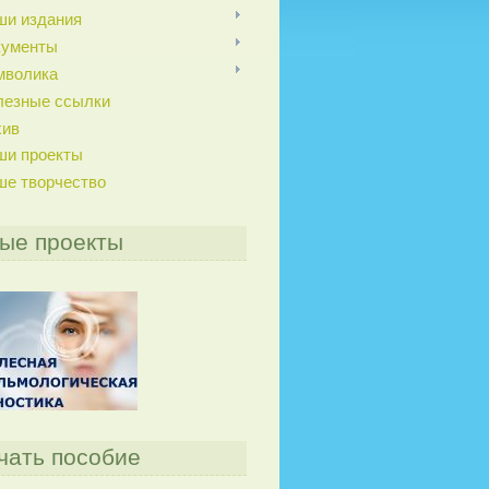
ши издания
кументы
мволика
лезные ссылки
хив
ши проекты
ше творчество
ые проекты
чать пособие