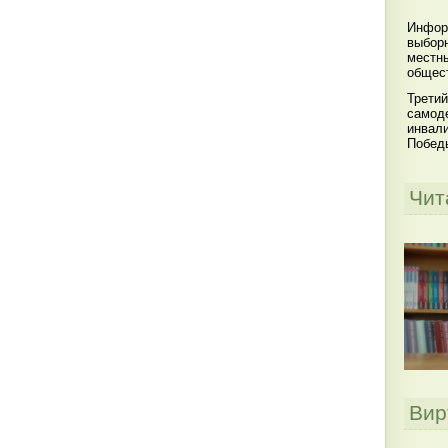
Инфор
выбор
местны
общест
Третий
самоде
инвал
Побед
Чит
Вир