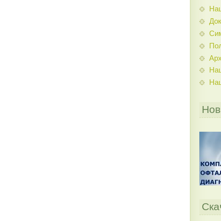
На
До
Си
По
Ар
На
На
Нов
Ска