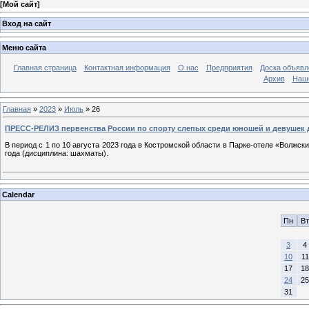
[
Мой сайт
]
Вход на сайт
Меню сайта
Главная страница
Контактная информация
О нас
Предприятия
Доска объявл
Архив
Наш
Главная
»
2023
»
Июль
»
26
ПРЕСС-РЕЛИЗ первенства России по спорту слепых среди юношей и девушек до
В период с 1 по 10 августа 2023 года в Костромской области в Парке-отеле «Волжс
года (дисциплина: шахматы).
Calendar
Пн
Вт
3
4
10
11
17
18
24
25
31