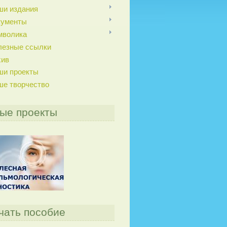
ши издания
кументы
мволика
лезные ссылки
хив
ши проекты
ше творчество
ые проекты
чать пособие