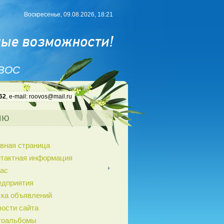
Воскресенье, 09.08.2026, 18:21
 ВОС
62
, e-mail: roovos@mail.ru
ню
вная страница
нтактная информация
ас
едприятия
ка объявлений
ости сайта
тоальбомы