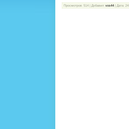
Просмотров:
514
|
Добавил:
vos44
|
Дата:
24