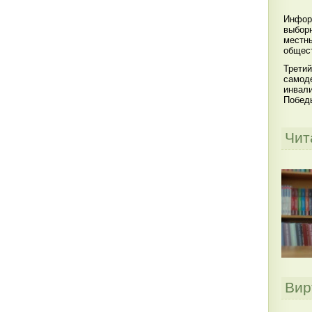
Инфор
выбор
местны
общест
Третий
самоде
инвал
Побед
Чит
Вир