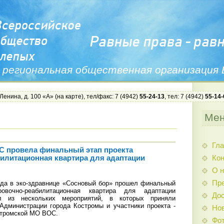
 региональная общественная организация
 Ленина, д. 100 «А» (
на карте
), тел/факс: 7 (4942)
55-24-13
, тел: 7 (4942)
55-14-
Ме
Гла
С провела финальный этап проекта
Ко
илитационная квартира для адаптации
О н
Пр
ода в эко-здравнице «Сосновый бор» прошел финальный
овочно-реабилитационная квартира для адаптации
Дос
л из нескольких мероприятий, в которых приняли
Администрации города Костромы и участники проекта -
Нов
стромской МО ВОС.
Фо