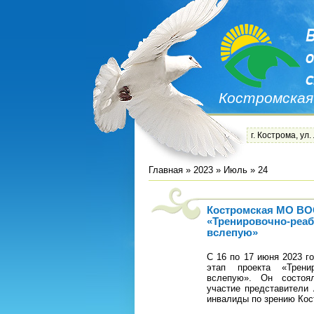
Костромская
г. Кострома, ул.
Главная
»
2023
»
Июль
»
24
Костромская МО ВО
«Тренировочно-реаб
вслепую»
С 16 по 17 июня 2023 г
этап проекта «Тренир
вслепую». Он состоя
участие представители 
инвалиды по зрению Ко