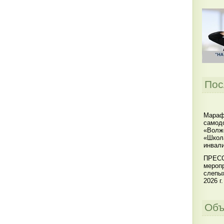
Пос
Мараф
самодо
«Волжс
«Школ
инвал
ПРЕСС
меропр
слепы
2026 г.
Объ