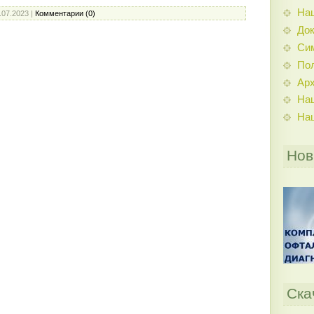
На
.07.2023
|
Комментарии (0)
До
Си
По
Ар
На
На
Нов
Ска