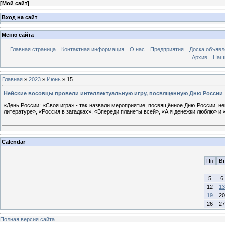
[
Мой сайт
]
Вход на сайт
Меню сайта
Главная страница
Контактная информация
О нас
Предприятия
Доска объявл
Архив
Наш
Главная
»
2023
»
Июнь
»
15
Нейские восовцы провели интеллектуальную игру, посвященную Дню России
«День России: «Своя игра» - так назвали мероприятие, посвящённое Дню России, н
литературе», «Россия в загадках», «Впереди планеты всей», «А я денежки люблю» и 
Calendar
Пн
Вт
5
6
12
13
19
20
26
27
Полная версия сайта