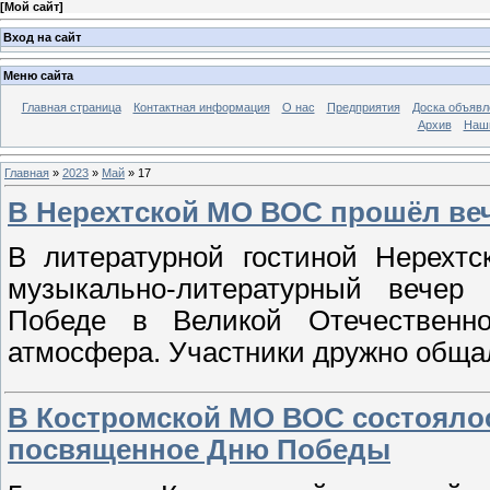
[
Мой сайт
]
Вход на сайт
Меню сайта
Главная страница
Контактная информация
О нас
Предприятия
Доска объявл
Архив
Наш
Главная
»
2023
»
Май
»
17
В Нерехтской МО ВОС прошёл ве
В литературной гостиной Нерехтс
музыкально-литературный вечер
Победе в Великой Отечественн
атмосфера. Участники дружно общал
В Костромской МО ВОС состояло
посвященное Дню Победы