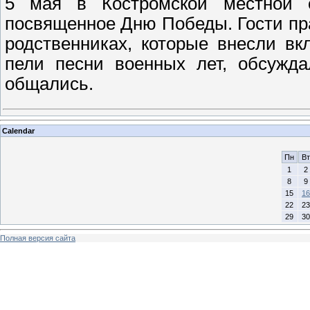
5 мая в Костромской местной 
посвященное Дню Победы. Гости пр
родственниках, которые внесли в
пели песни военных лет, обсужд
общались.
Calendar
Пн
Вт
1
2
8
9
15
16
22
23
29
30
Полная версия сайта