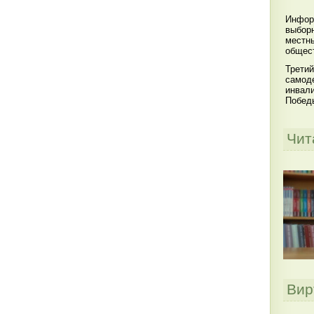
Инфор
выбор
местны
общест
Третий
самоде
инвал
Побед
Чит
Вир