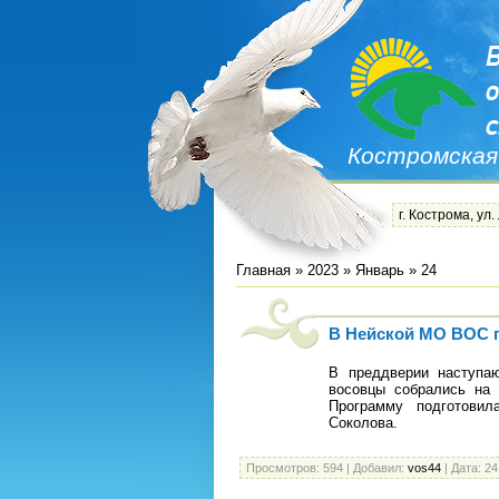
Костромская
г. Кострома, ул.
Главная
»
2023
»
Январь
»
24
В Нейской МО ВОС 
В преддверии наступа
восовцы собрались на 
Программу подготовил
Соколова.
Просмотров:
594
|
Добавил:
vos44
|
Дата:
24