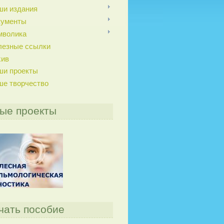
ши издания
кументы
мволика
лезные ссылки
хив
ши проекты
ше творчество
ые проекты
чать пособие