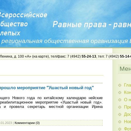
 региональная общественная организация
 Ленина, д. 100 «А» (
на карте
), тел/факс: 7 (4942)
55-24-13
, тел: 7 (4942)
55-14-
Ме
Гла
прошло мероприятие "Ушастый новый год"
Ко
ющего Нового года по китайскому календарю нейские
О н
реабилитационное мероприятие «Ушастый новый год».
а и провела секретарь местной организации Ирина
Пр
Дос
Нов
.01.2023
|
Комментарии (0)
Фо