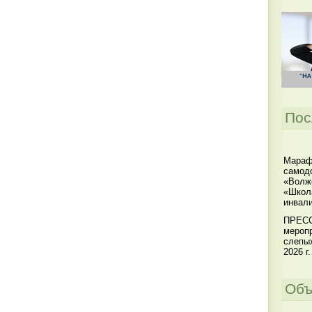
Пос
Мараф
самодо
«Волжс
«Школ
инвал
ПРЕСС
меропр
слепы
2026 г.
Объ