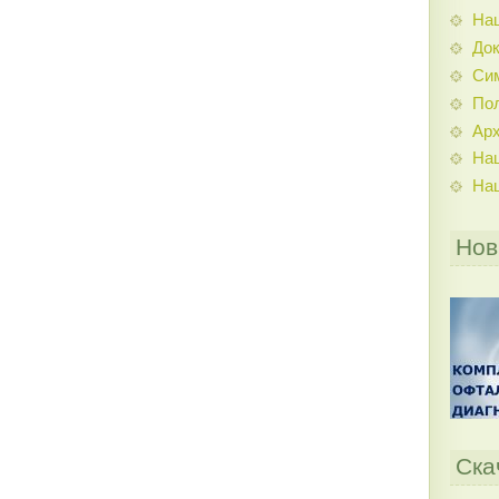
На
До
Си
По
Ар
На
На
Нов
Ска