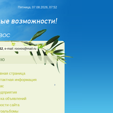
Пятница, 07.08.2026, 07:52
 ВОС
62
, e-mail: roovos@mail.ru
ню
вная страница
нтактная информация
ас
едприятия
ка объявлений
ости сайта
тоальбомы