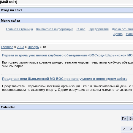
[
Мой сайт
]
Вход на сайт
Меню сайта
Главная страница
Контактная информация
О нас
Предприятия
Доска объявл
Архив
Наш
Главная
»
2023
»
Январь
»
18
Первая встреча участников клубного объединения «ВОСход» Шарьинской МО 
Как только закончились крепкие рождественские морозы, участники клубного объе
зимнем парке.
Представители Шарьинской МО ВОС приняли участие в новогоднем забеге
Представители Шарьинской местной организации ВОС в заключительный день 2022
соревнованием по лыжному спорту. Одним из лучших в гонке на лыжах стал активи
Calendar
Пн
Вт
2
3