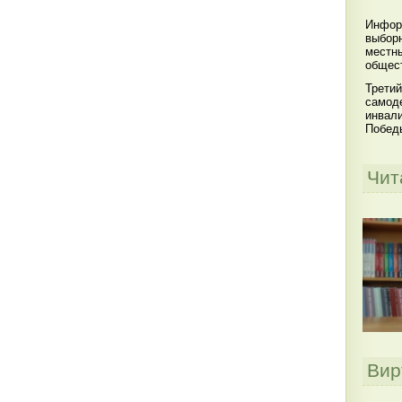
Инфор
выбор
местны
общест
Третий
самоде
инвал
Побед
Чит
Вир