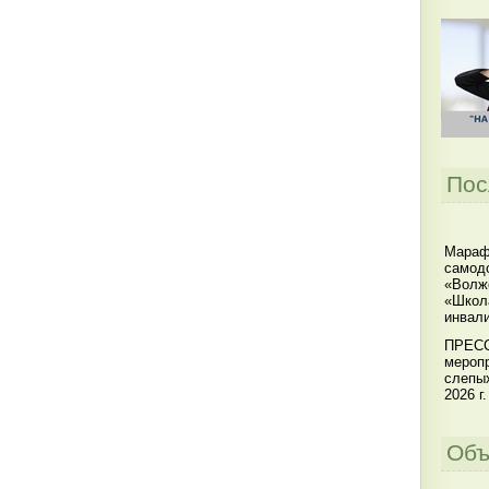
Пос
Мараф
самодо
«Волжс
«Школ
инвал
ПРЕСС
меропр
слепы
2026 г.
Объ