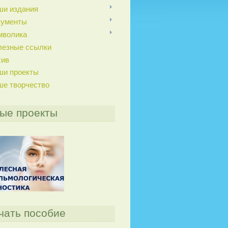
ши издания
кументы
мволика
лезные ссылки
хив
ши проекты
ше творчество
ые проекты
чать пособие