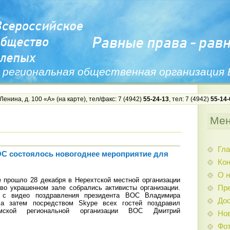
 региональная общественная организация
 Ленина, д. 100 «А» (
на карте
), тел/факс: 7 (4942)
55-24-13
, тел: 7 (4942)
55-14-
Ме
Гла
С состоялось новогоднее мероприятие для
Ко
О н
 прошло 28 декабря в Нерехтской местной организации
во украшенном зале собрались активисты организации.
Пр
 с видео поздравления президента ВОС Владимира
Дос
 а затем посредством Skype всех гостей поздравил
омской региональной организации ВОС Дмитрий
Нов
Фо