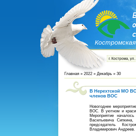
Костромская
г. Кострома, ул.
Главная
»
2022
»
Декабрь
»
30
В Нерехтской МО ВО
членов ВОС
Новогоднее мероприятие
ВОС. В уютном и краси
Мероприятие началось
Васильевича Сипкина,
председатель Костр
Владимирович Андреев.