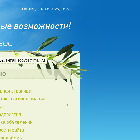
Пятница, 07.08.2026, 18:38
 ВОС
62
, e-mail: roovos@mail.ru
ню
вная страница
нтактная информация
ас
едприятия
ка объявлений
ости сайта
тоальбомы