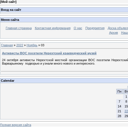
[
Мой сайт
]
Вход на сайт
Меню сайта
Главная страница
Контактная информация
О нас
Предприятия
Доска объявл
Архив
Наш
Главная
»
2022
»
Ноябрь
»
03
Активисты ВОС посетили Нерехтский краеведческий музей
24 октября активисты Нерехтской местной организации ВОС посетили Нерехтски
Варварьиному подворью и узнали много нового и интересного.
Calendar
Пн
Вт
1
7
8
14
15
21
22
28
29
Полная версия сайта