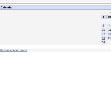
Calendar
Пн
Вт
3
4
10
11
17
18
24
25
31
Полная версия сайта