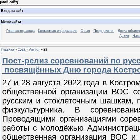
[
Мой сайт
]
Вход на сайт
Меню сайта
Главная страница
Контактная информация
О нас
Предприятия
Доска объявл
Архив
Наш
Главная
»
2022
»
Август
»
29
Пост-релиз соревнований по рус
посвящённых Дню города Костро
27 и 28 августа 2022 года в Костр
общественной организации ВОС со
русским и стоклеточным шашкам, 
физкультурника. В соревнован
Проводящими организациями сорев
работы с молодёжью Администраци
общественная организация ВОС и