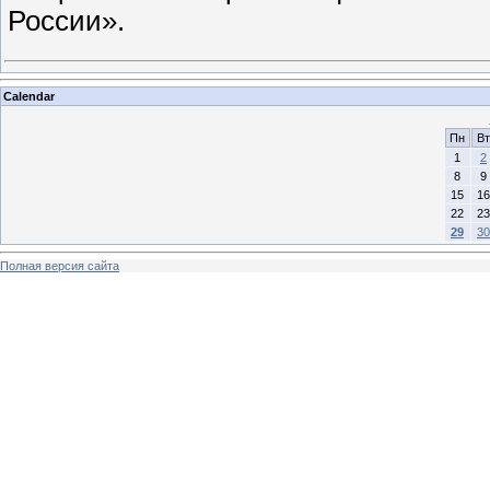
России».
Calendar
Пн
Вт
1
2
8
9
15
16
22
23
29
30
Полная версия сайта