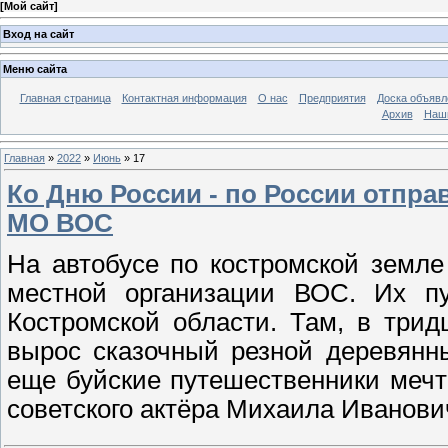
[
Мой сайт
]
Вход на сайт
Меню сайта
Главная страница
Контактная информация
О нас
Предприятия
Доска объявл
Архив
Наш
Главная
»
2022
»
Июнь
»
17
Ко Дню России - по России отпр
МО ВОС
На автобусе по костромской земле
местной организации ВОС. Их п
Костромской области. Там, в трид
вырос сказочный резной деревянн
еще буйские путешественники мечт
советского актёра Михаила Иванови