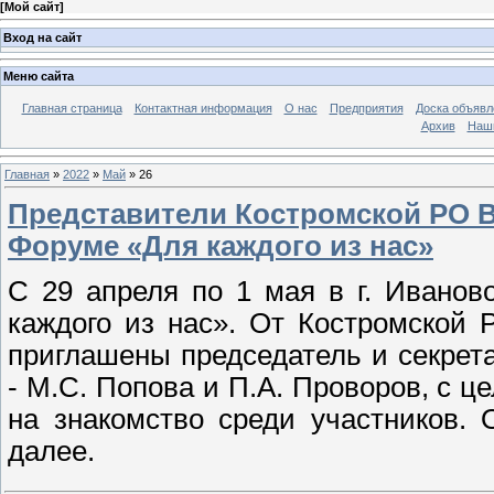
[
Мой сайт
]
Вход на сайт
Меню сайта
Главная страница
Контактная информация
О нас
Предприятия
Доска объявл
Архив
Наш
Главная
»
2022
»
Май
»
26
Представители Костромской РО 
Форуме «Для каждого из нас»
С 29 апреля по 1 мая в г. Ивано
каждого из нас». От Костромской
приглашены председатель и секрет
- М.С. Попова и П.А. Проворов, с ц
на знакомство среди участников.
далее.