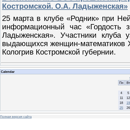
Костромской. О.А. Ладыженская»
25 марта в клубе «Родник» при Не
информационный час «Гордость з
Ладыженская». Участники клуба 
выдающихся женщин-математиков XX
Кологрив Костромской губернии.
Calendar
Пн
Вт
4
5
11
12
18
19
25
26
Полная версия сайта