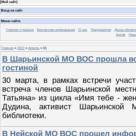
[
Мой сайт
]
Вход на сайт
Меню сайта
Главная страница
Контактная информация
О нас
Предприятия
Доска объявл
Архив
Наш
Главная
»
2022
»
Апрель
»
01
В Шарьинской МО ВОС прошла вс
гостиной
30 марта, в рамках встречи участ
встреча членов Шарьинской местн
Татьяна» из цикла «Имя тебе - ж
Дудина, активист Шарьинской
библиотеки.
В Нейской МО ВОС прошел инфор