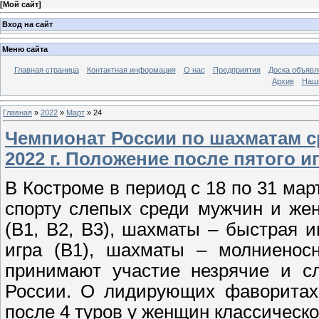
[
Мой сайт
]
Вход на сайт
Меню сайта
Главная страница
Контактная информация
О нас
Предприятия
Доска объявл
Архив
Наш
Главная
»
2022
»
Март
»
24
Чемпионат России по шахматам с
2022 г. Положение после пятого и
В Костроме в период с 18 по 31 мар
спорту слепых среди мужчин и же
(В1, В2, В3), шахматы – быстрая и
игра (В1), шахматы – молниеносн
принимают участие незрячие и с
России. О лидирующих фаворитах 
после 4 туров у женщин классическ