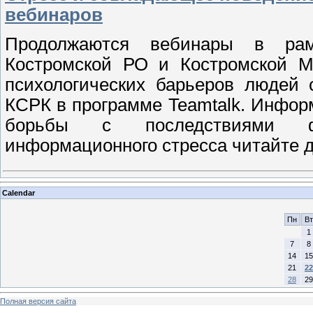
вебинаров
Продолжаются вебинары в рамк
Костромской РО и Костромской 
психологических барьеров людей 
КСРК в программе Teamtalk. Инфор
борьбы с последствиями физ
информационного стресса читайте д
Calendar
Пн
Вт
1
7
8
14
15
21
22
28
29
Полная версия сайта