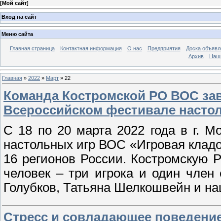
[
Мой сайт
]
Вход на сайт
Меню сайта
Главная страница
Контактная информация
О нас
Предприятия
Доска объявл
Архив
Наш
Главная
»
2022
»
Март
»
22
Команда Костромской РО ВОС за
Всероссийском фестивале насто
С 18 по 20 марта 2022 года в г. 
настольных игр ВОС «Игровая клад
16 регионов России. Костромскую 
человек – три игрока и один член
Голубков, Татьяна Шелкошвейн и на
Стресс и совладающее поведение