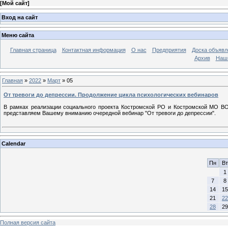
[
Мой сайт
]
Вход на сайт
Меню сайта
Главная страница
Контактная информация
О нас
Предприятия
Доска объявл
Архив
Наш
Главная
»
2022
»
Март
»
05
От тревоги до депрессии. Продолжение цикла психологических вебинаров
В рамках реализации социального проекта Костромской РО и Костромской МО ВО
представляем Вашему вниманию очередной вебинар "От тревоги до депрессии".
Calendar
Пн
Вт
1
7
8
14
15
21
22
28
29
Полная версия сайта