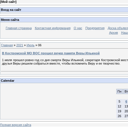
[
Мой сайт
]
Вход на сайт
Меню сайта
Главная страница
Контактная информация
О нас
Предприятия
Доска объявл
Архив
Наш
Главная
»
2021
»
Июль
»
06
В Костромской МО ВОС прошел вечер памяти Веры Ильиной
1 июля прошел ровно год со дня смерти Веры Ильиной, секретаря Костромской мес
друзья Веры решили собраться вместе, чтобы вспомнить Веру и ее творчество.
Calendar
Пн
Вт
5
6
12
13
19
20
26
27
Полная версия сайта