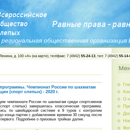
 региональная общественная организация
 Ленина, д. 100 «А» (
на карте
), тел/факс: 7 (4942)
55-24-13
, тел: 7 (4942)
55-14-
Ме
Гла
 программы. Чемпионат России по шахматам
Ко
ин (спорт слепых) - 2020 г.
О н
щем чемпионате России по шахматам среди спортсменов
спорт слепых) завершилась классическая программа.
Пр
лись по швейцарской системе в 9 туров с контролем
Дос
до конца партии с добавлением времени 30 секунд после
 первого. Подробнее о призовых тройках далее.
Нов
Фо