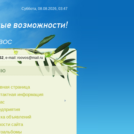
Суббота, 08.08.2026, 03:47
 ВОС
62
, e-mail: roovos@mail.ru
ню
вная страница
нтактная информация
ас
едприятия
ка объявлений
ости сайта
тоальбомы