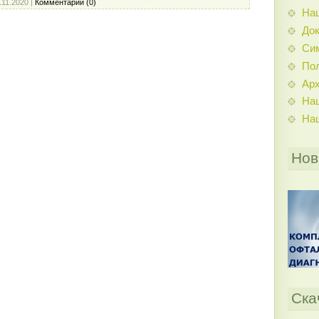
.11.2020
|
Комментарии (0)
На
До
Си
По
Ар
На
На
Нов
Ска