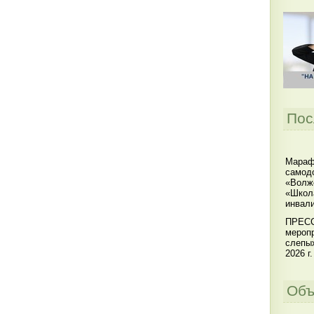
Пос
Мараф
самодо
«Волжс
«Школ
инвал
ПРЕСС
меропр
слепы
2026 г.
Объ