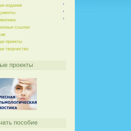
ши издания
кументы
мволика
лезные ссылки
хив
ши проекты
ше творчество
ые проекты
чать пособие