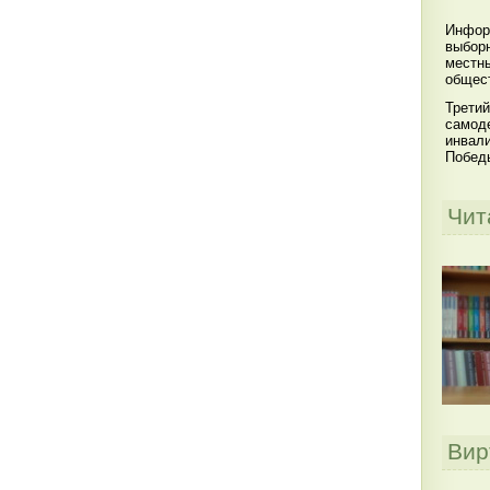
Инфор
выбор
местны
общест
Третий
самоде
инвал
Побед
Чит
Вир