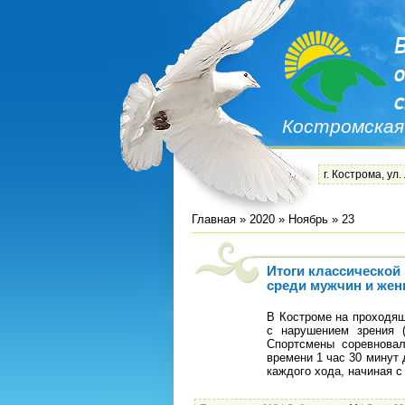
Костромская
г. Кострома, ул.
Главная
»
2020
»
Ноябрь
»
23
Итоги классической
среди мужчин и женщ
В Костроме на проходя
с нарушением зрения (
Спортсмены соревнова
времени 1 час 30 минут 
каждого хода, начиная с