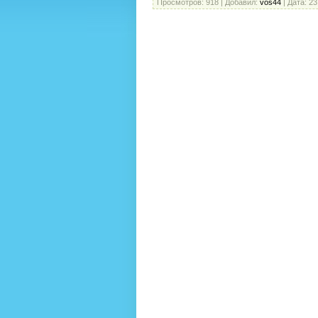
Просмотров:
918
|
Добавил:
vos44
|
Дата:
23