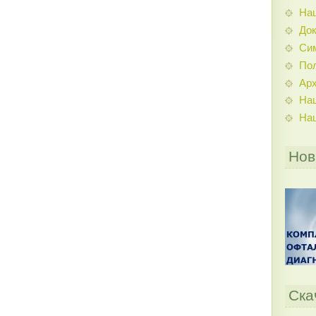
На
До
Си
По
Ар
На
На
Нов
Ска