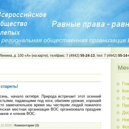
 региональная общественная организация
 Ленина, д. 100 «А» (
на карте
), тел/факс: 7 (4942)
55-24-13
, тел: 7 (4942)
55-14-
Ме
Гла
стареть!
Ко
сень, начало октября. Природа встречает этот осенний
О н
стьями, падающими под ноги, обилием урожая, хорошей
 это замечательное время мы чествуем людей пожилого
Пр
личская местная организация ВОС организовала праздник
Дос
ранов и членов ВОС.
Нов
.10.2020
|
Комментарии (0)
Фо