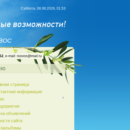
Суббота, 08.08.2026, 01:53
 ВОС
62
, e-mail: roovos@mail.ru
ню
вная страница
нтактная информация
ас
едприятия
ка объявлений
ости сайта
тоальбомы