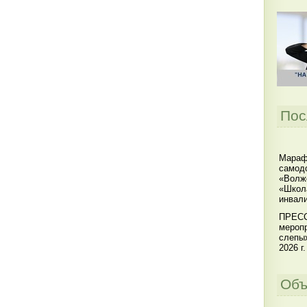
Пос
Мараф
самодо
«Волжс
«Школ
инвал
ПРЕСС
меропр
слепы
2026 г.
Объ