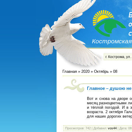
Костромская
г. Кострома, ул.
Главная
»
2020
»
Октябрь
»
08
Главное – душою не 
Вот и снова на дворе о
месяц разноцветными ли
и тёплой погодой. И в
возраста. 2 октября Га
для наших дорогих вете
Просмотров:
742
|
Добавил:
vos44
|
Дата:
08