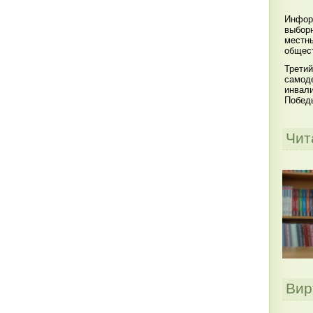
Инфор
выбор
местны
общест
Третий
самоде
инвал
Побед
Чит
Вир