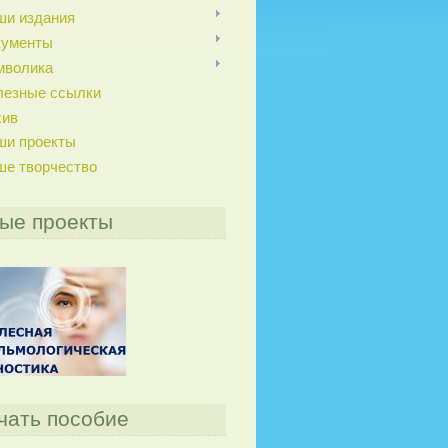
ши издания
кументы
мволика
лезные ссылки
хив
ши проекты
ше творчество
ые проекты
чать пособие