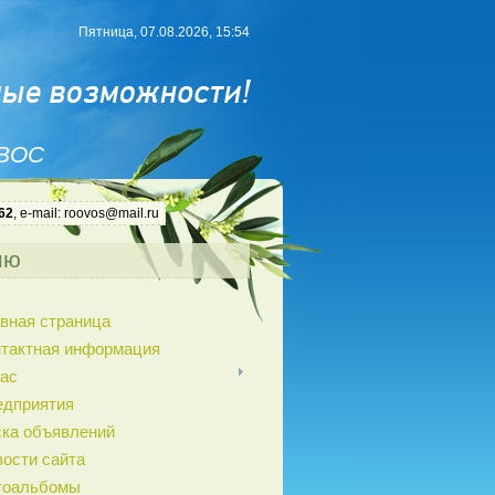
Пятница, 07.08.2026, 15:54
 ВОС
62
, e-mail: roovos@mail.ru
ню
вная страница
нтактная информация
ас
едприятия
ка объявлений
ости сайта
тоальбомы