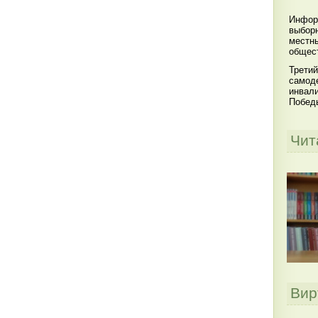
Инфор
выбор
местны
общест
Третий
самоде
инвал
Побед
Чит
Вир