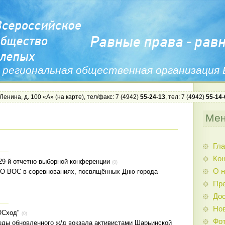
 региональная общественная организация
 Ленина, д. 100 «А» (
на карте
), тел/факс: 7 (4942)
55-24-13
, тел: 7 (4942)
55-14-
Ме
Гла
Ко
29-й отчетно-выборной конференции
(0)
О н
О ВОС в соревнованиях, посвящённых Дню города
Пр
Дос
Нов
ОСход"
(0)
Фо
еды обновленного ж/д вокзала активистами Шарьинской