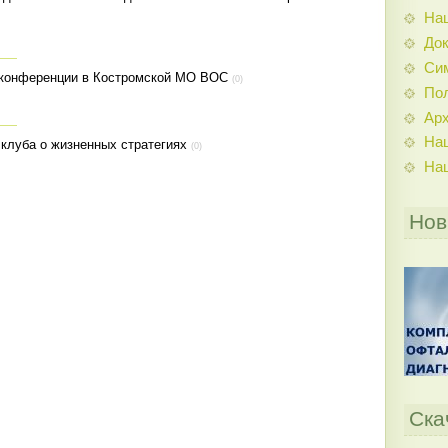
На
До
Си
й конференции в Костромской МО ВОС
(0)
По
Ар
На
 клуба о жизненных стратегиях
(0)
На
Нов
Ска