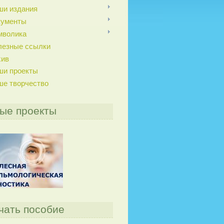
ши издания
кументы
мволика
лезные ссылки
хив
ши проекты
ше творчество
ые проекты
чать пособие