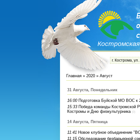
Костромская
г. Кострома, ул.
Главная
»
2020
»
Август
31 Августа, Понедельник
16:00
Подготовка Буйской МО ВОС к 
15:33
Победа команды Костромской Р
Костромы и Дню физкультурника
(0)
14 Августа, Пятница
11:41
Новое клубное объединение "В
11:15
Обследование безбарьерной ср