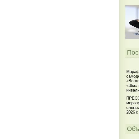
Пос
Мараф
самодо
«Волжс
«Школ
инвал
ПРЕСС
меропр
слепы
2026 г.
Объ