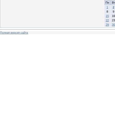
Пн
Вт
1
2
8
9
15
16
22
23
29
30
Полная версия сайта