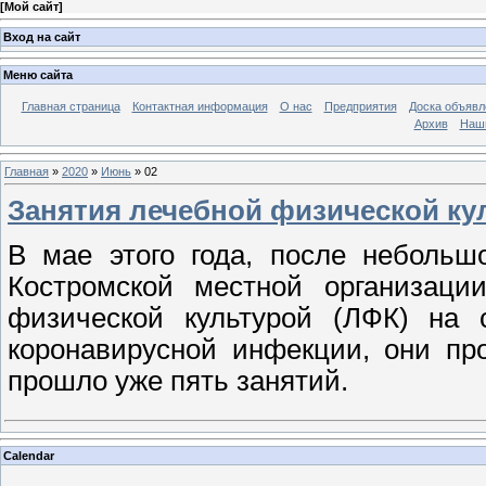
[
Мой сайт
]
Вход на сайт
Меню сайта
Главная страница
Контактная информация
О нас
Предприятия
Доска объявл
Архив
Наш
Главная
»
2020
»
Июнь
»
02
Занятия лечебной физической ку
В мае этого года, после небольш
Костромской местной организаци
физической культурой (ЛФК) на 
коронавирусной инфекции, они пр
прошло уже пять занятий.
Calendar