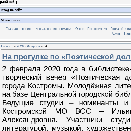
[
Мой сайт
]
Вход на сайт
Меню сайта
Главная страница
Контактная информация
О нас
Предприятия
Доска объявл
Архив
Наш
Главная
»
2020
»
Февраль
»
04
На прогулке по «Поэтической до
2 февраля 2020 года в библиотек
творческий вечер «Поэтическая д
города Костромы. Молодёжная лите
на базе Центральной городской библ
Ведущие студии – номинанты и 
Костромской МО ВОС – Ильин
Александровна. Участники сту
литературой, музыкой, художестве