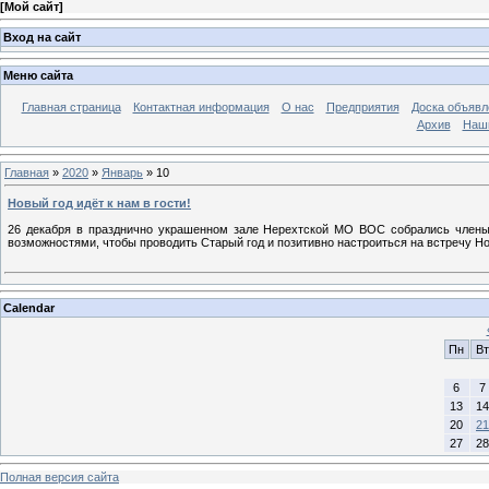
[
Мой сайт
]
Вход на сайт
Меню сайта
Главная страница
Контактная информация
О нас
Предприятия
Доска объявл
Архив
Наш
Главная
»
2020
»
Январь
»
10
Новый год идёт к нам в гости!
26 декабря в празднично украшенном зале Нерехтской МО ВОС собрались члены
возможностями, чтобы проводить Старый год и позитивно настроиться на встречу Но
Calendar
Пн
Вт
6
7
13
14
20
21
27
28
Полная версия сайта