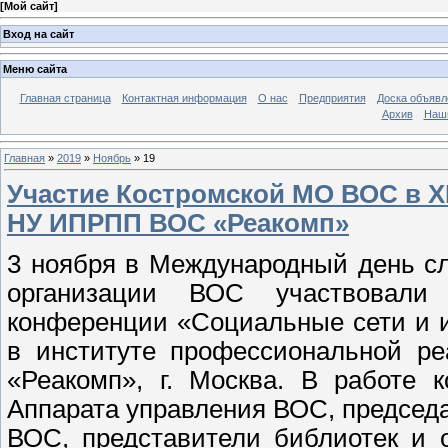
[
Мой сайт
]
Вход на сайт
Меню сайта
Главная страница
Контактная информация
О нас
Предприятия
Доска объявл
Архив
Наш
Главная
»
2019
»
Ноябрь
»
19
Участие Костромской МО ВОС в X
НУ ИПРПП ВОС «Реакомп»
3 ноября в Международный день с
организации ВОС участвовали 
конференции «Социальные сети и 
в институте профессиональной ре
«Реакомп», г. Москва. В работе 
Аппарата управления ВОС, председ
ВОС, представители библиотек и 