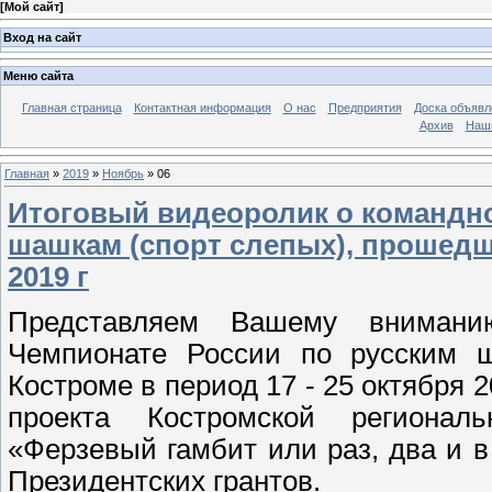
[
Мой сайт
]
Вход на сайт
Меню сайта
Главная страница
Контактная информация
О нас
Предприятия
Доска объявл
Архив
Наш
Главная
»
2019
»
Ноябрь
»
06
Итоговый видеоролик о командно
шашкам (спорт слепых), прошедше
2019 г
Представляем Вашему внимани
Чемпионате России по русским ш
Костроме в период 17 - 25 октября 
проекта Костромской регионал
«Ферзевый гамбит или раз, два и 
Президентских грантов.