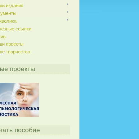
ши издания
кументы
мволика
лезные ссылки
хив
ши проекты
ше творчество
ые проекты
чать пособие