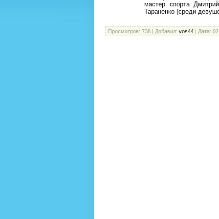
мастер спорта Дмитри
Тараненко (среди девуше
Просмотров:
738
|
Добавил:
vos44
|
Дата:
02