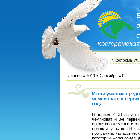
Костромская
г. Кострома, ул.
Главная
»
2019
»
Сентябрь
»
02
Итоги участия пред
чемпионате и перве
года
В период 21-31 августа
чемпионат и 3-е перве
среди спортсменов с ог
приняли участие 84 сп
программы: «классическ
категории «слабовидящ