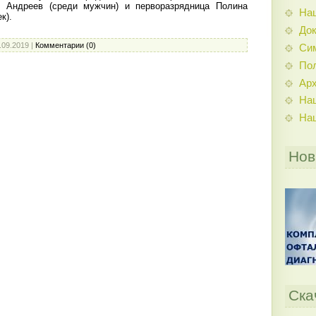
й Андреев (среди мужчин) и перворазрядница Полина
На
к).
До
.09.2019
|
Комментарии (0)
Си
По
Ар
На
На
Нов
Ска