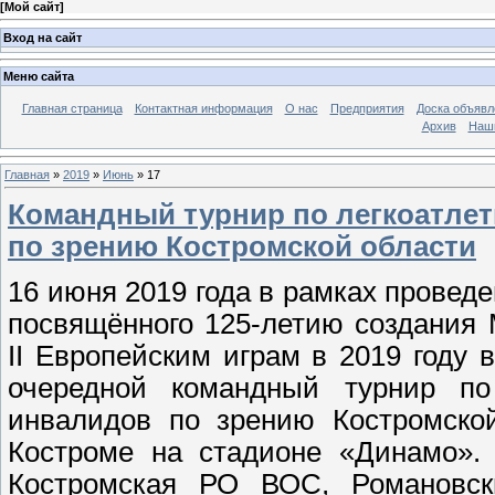
[
Мой сайт
]
Вход на сайт
Меню сайта
Главная страница
Контактная информация
О нас
Предприятия
Доска объявл
Архив
Наш
Главная
»
2019
»
Июнь
»
17
Командный турнир по легкоатле
по зрению Костромской области
16 июня 2019 года в рамках провед
посвящённого 125-летию создания
II Европейским играм в 2019 году 
очередной командный турнир по
инвалидов по зрению Костромской
Костроме на стадионе «Динамо».
Костромская РО ВОС, Романовск