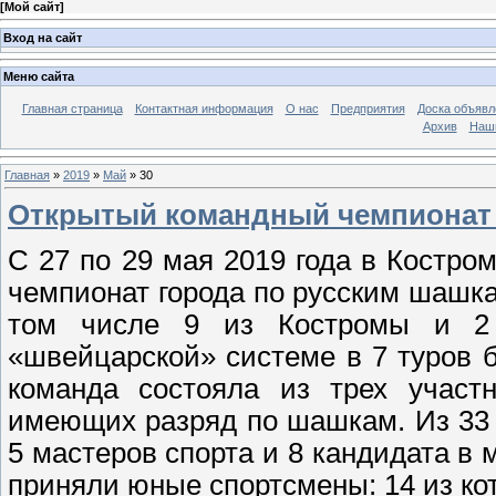
[
Мой сайт
]
Вход на сайт
Меню сайта
Главная страница
Контактная информация
О нас
Предприятия
Доска объявл
Архив
Наш
Главная
»
2019
»
Май
»
30
Открытый командный чемпионат г
С 27 по 29 мая 2019 года в Костр
чемпионат города по русским шашка
том числе 9 из Костромы и 2 
«швейцарской» системе в 7 туров 
команда состояла из трех участн
имеющих разряд по шашкам. Из 33 
5 мастеров спорта и 8 кандидата в 
приняли юные спортсмены: 14 из ко