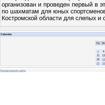
организован и проведен первый в э
по шахматам для юных спортсмено
Костромской области для слепых и 
Calendar
Пн
Вт
4
5
11
12
18
19
25
26
Полная версия сайта