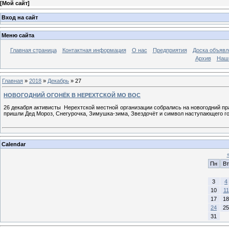
[
Мой сайт
]
Вход на сайт
Меню сайта
Главная страница
Контактная информация
О нас
Предприятия
Доска объявл
Архив
Наш
Главная
»
2018
»
Декабрь
»
27
НОВОГОДНИЙ ОГОНЁК В НЕРЕХТСКОЙ МО ВОС
26 декабря активисты Нерехтской местной организации собрались на новогодний пр
пришли Дед Мороз, Снегурочка, Зимушка-зима, Звездочёт и символ наступающего г
Calendar
Пн
Вт
3
4
10
11
17
18
24
25
31