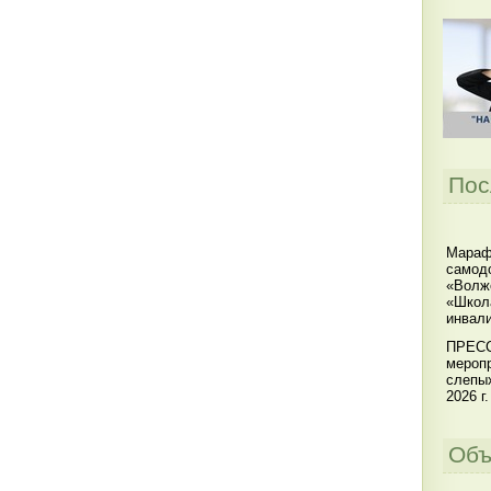
Пос
Мараф
самодо
«Волжс
«Школ
инвал
ПРЕСС
меропр
слепы
2026 г.
Объ