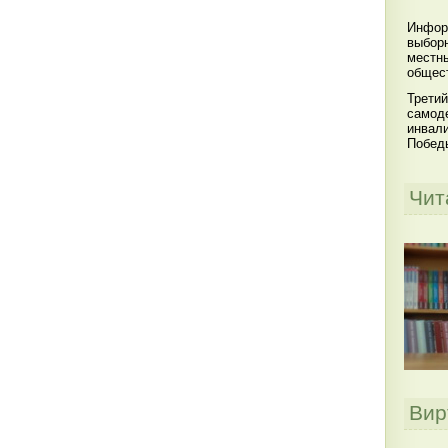
Инфор
выбор
местны
общест
Третий
самоде
инвал
Побед
Чит
Вир