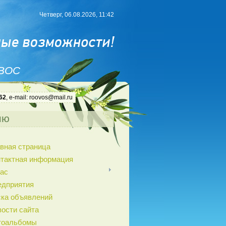
Четверг, 06.08.2026, 11:42
 ВОС
62
, e-mail: roovos@mail.ru
ню
вная страница
нтактная информация
ас
едприятия
ка объявлений
ости сайта
тоальбомы