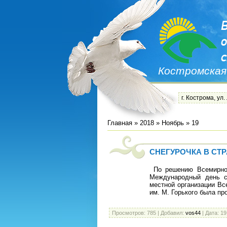
Костромская
г. Кострома, ул.
Главная
»
2018
»
Ноябрь
»
19
СНЕГУРОЧКА В СТ
По решению Всемирной
Международный день с
местной организации В
им. М. Горького была пр
Просмотров:
785
|
Добавил:
vos44
|
Дата:
19