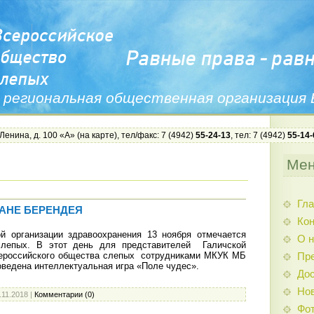
 региональная общественная организация
 Ленина, д. 100 «А» (
на карте
), тел/факс: 7 (4942)
55-24-13
, тел: 7 (4942)
55-14-
Ме
Гла
РАНЕ БЕРЕНДЕЯ
Ко
 организации здравоохранения 13 ноября отмечается
О н
лепых. В этот день для представителей Галичской
сероссийского общества слепых сотрудниками МКУК МБ
Пр
оведена интеллектуальная игра «Поле чудес».
Дос
Нов
.11.2018
|
Комментарии (0)
Фо