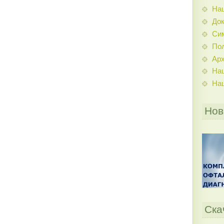
На
До
Си
По
Ар
На
На
Нов
Ска