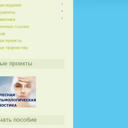
ши издания
кументы
мволика
лезные ссылки
хив
ши проекты
ше творчество
ые проекты
чать пособие