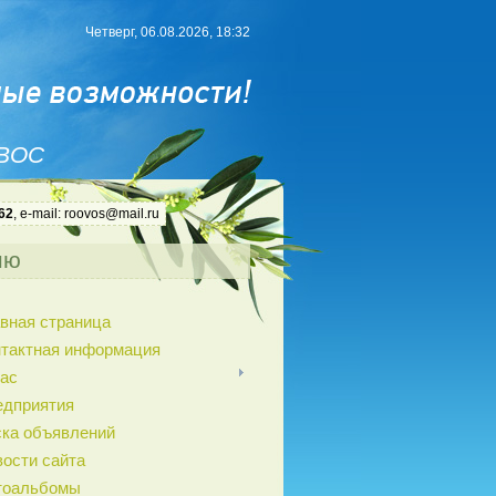
Четверг, 06.08.2026, 18:32
 ВОС
62
, e-mail: roovos@mail.ru
ню
вная страница
нтактная информация
ас
едприятия
ка объявлений
ости сайта
тоальбомы