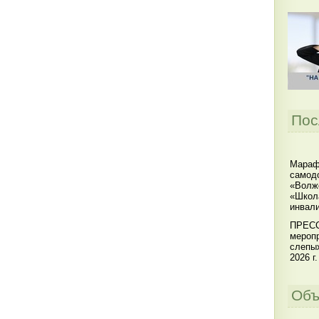
Пос
Мараф
самодо
«Волжс
«Школ
инвал
ПРЕСС
меропр
слепы
2026 г.
Объ