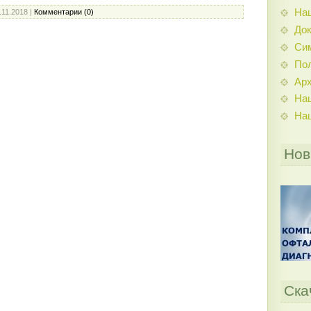
На
.11.2018
|
Комментарии (0)
До
Си
По
Ар
На
На
Нов
Ска