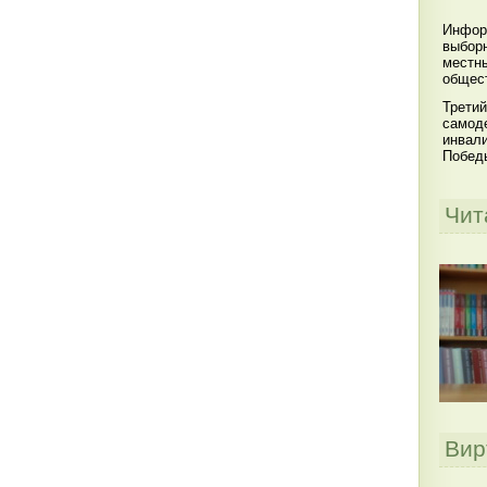
Инфор
выбор
местны
общест
Третий
самоде
инвал
Побед
Чит
Вир