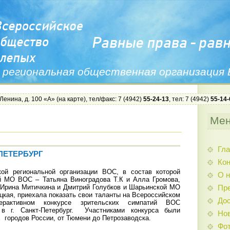
 региональная общественная организация
 Ленина, д. 100 «А» (
на карте
), тел/факс: 7 (4942)
55-24-13
, тел: 7 (4942)
55-14-
Ме
Гла
ПЕТЕРБУРГ
Ко
ой региональной организации ВОС, в состав которой
О н
й МО ВОС – Татьяна Виноградова Т.К и Алла Громова,
Ирина Митичкина и Дмитрий Голубков и Шарьинской МО
Пр
ая, приехала показать свои таланты на Всероссийском
Дос
терактивном конкурсе зрительских симпатий ВОС
 в г. Санкт-Петербург. Участниками конкурса были
Нов
х городов России, от Тюмени до Петрозаводска.
Фо