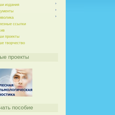
ши издания
кументы
мволика
лезные ссылки
хив
ши проекты
ше творчество
ые проекты
чать пособие