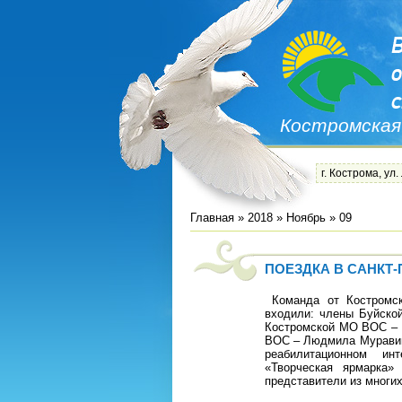
Костромская
г. Кострома, ул.
Главная
»
2018
»
Ноябрь
»
09
ПОЕЗДКА В САНКТ-
Команда от Костромск
входили: члены Буйско
Костромской МО ВОС – 
ВОС – Людмила Муравицк
реабилитационном ин
«Творческая ярмарка»
представители из многи