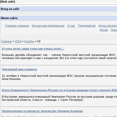
[
Мой сайт
]
Вход на сайт
Меню сайта
Главная страница
Контактная информация
О нас
Предприятия
Доска объявл
Архив
Наш
Главная
»
2018
»
Ноябрь
»
02
А годы летят, наши годы как птицы летят…
Большая дружба объединяет нас - членов Нерехтской местной организации ВОС,
человека они приходят к нам с концертом. Вот и в этом году состоялся такой творч
Чарующий мир романса
31 октября в Нерехтской местной организации ВОС прошла музыкальная гостина
Анна Инькова.
Итоги Командного Чемпионата России по русским шашкам (спорт слепых)-2018
В Костроме завершился командный Чемпионат России по русским шашкам среди спо
Костромской области, 3 место - команда г. Санкт-Петербург.
Литературная гостиная по творчеству Эдуарда Асадова