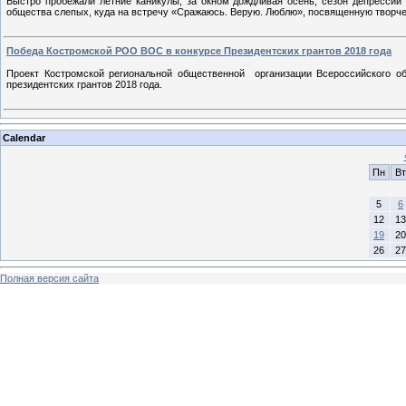
Быстро пробежали летние каникулы, за окном дождливая осень, сезон депрессий 
общества слепых, куда на встречу «Сражаюсь. Верую. Люблю», посвященную творче
Победа Костромской РОО ВОС в конкурсе Президентских грантов 2018 года
Проект Костромской региональной общественной организации Всероссийского об
президентских грантов 2018 года.
Calendar
Пн
Вт
5
6
12
13
19
20
26
27
Полная версия сайта