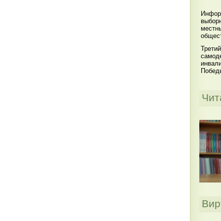
Инфор
выбор
местны
общест
Третий
самоде
инвал
Побед
Чит
Вир