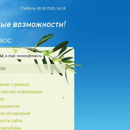
Суббота, 08.08.2026, 14:18
 ВОС
62
, e-mail: roovos@mail.ru
ню
вная страница
нтактная информация
ас
едприятия
ка объявлений
ости сайта
тоальбомы