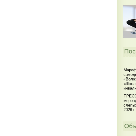
Пос
Мараф
самодо
«Волжс
«Школ
инвал
ПРЕСС
меропр
слепы
2026 г.
Объ