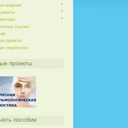
ши издания
кументы
мволика
лезные ссылки
хив
ши проекты
ше творчество
ые проекты
чать пособие