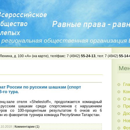
 региональная общественная организация
 Ленина, д. 100 «А» (
на карте
), тел/факс: 7 (4942)
55-24-13
, тел: 7 (4942)
55-14-
Ме
Гла
т России по русским шашкам (спорт
Ко
-го тура.
О н
нц-зале отеля «Shelestoff», продолжается командный
 русским шашкам среди спортсменов с нарушением
Пр
уров со 100-процентным результатом 6 очков из 6
Дос
н из фаворитов турнира команда Республики Татарстан.
Нов
.10.2018
|
Комментарии (1)
Фо