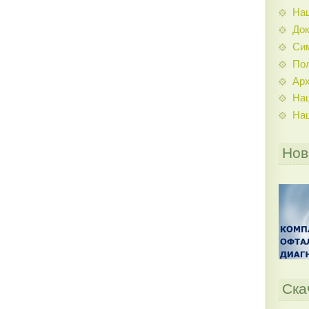
На
До
Си
По
Ар
На
На
Нов
Ска