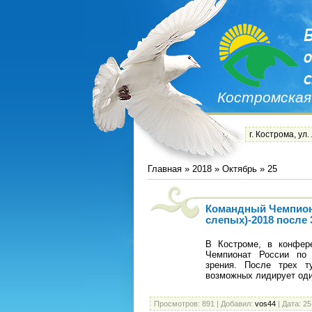
Костромская
г. Кострома, ул.
Главная
»
2018
»
Октябрь
»
25
Командный Чемпиона
слепых)-2018 после 3
В Костроме, в конфере
Чемпионат России по
зрения. После трех т
возможных лидирует оди
Просмотров:
891
|
Добавил:
vos44
|
Дата:
25